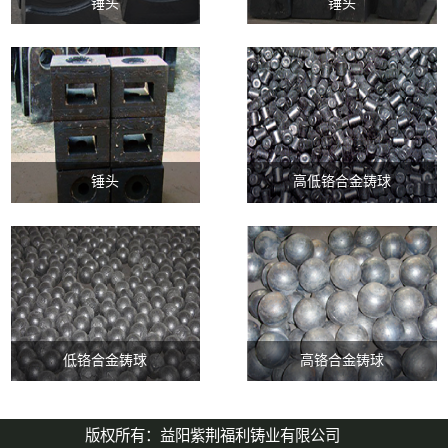
锤头
锤头
锤头
高低铬合金铸球
低铬合金铸球
高铬合金铸球
版权所有：益阳紫荆福利铸业有限公司