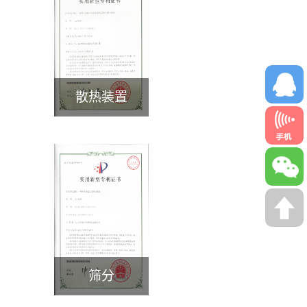
散热装置
>
筛分
>