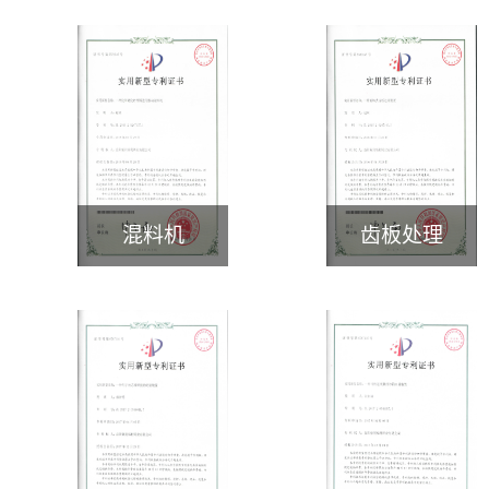
混料机
齿板处理
>
>