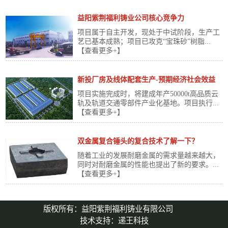
益阳紫荆福利铸业公司核心竞争力
项目属于自主开发，现处于中试阶段，生产工
艺已基本成熟；项目已攻克“宝珠砂”树脂...
【查看更多+】
新投厂房及线体配套生产-预期经济社会效益
项目实施完成时，将建成年产50000t高品质云
轨及轨道交通零部件产业化基地。项目执行...
【查看更多+】
双金属复合锤头的复合技术了解一下？
随着工业的发展耐磨金属的需求量越来越大，
同时对耐磨金属的性能也提出了新的要求。...
【查看更多+】
版权所有：益阳紫荆福利铸业有限公司
技术支持：
递王科技