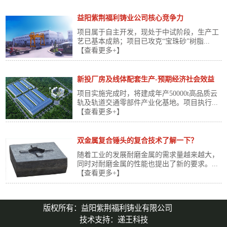
益阳紫荆福利铸业公司核心竞争力
项目属于自主开发，现处于中试阶段，生产工
艺已基本成熟；项目已攻克“宝珠砂”树脂...
【查看更多+】
新投厂房及线体配套生产-预期经济社会效益
项目实施完成时，将建成年产50000t高品质云
轨及轨道交通零部件产业化基地。项目执行...
【查看更多+】
双金属复合锤头的复合技术了解一下？
随着工业的发展耐磨金属的需求量越来越大，
同时对耐磨金属的性能也提出了新的要求。...
【查看更多+】
版权所有：益阳紫荆福利铸业有限公司
技术支持：
递王科技