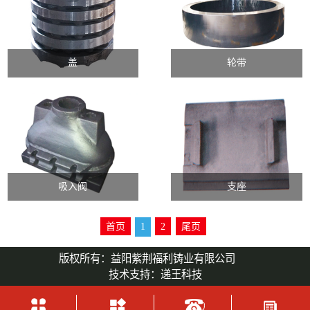
盖
轮带
吸入阀
支座
首页
1
2
尾页
版权所有：益阳紫荆福利铸业有限公司
技术支持：
递王科技